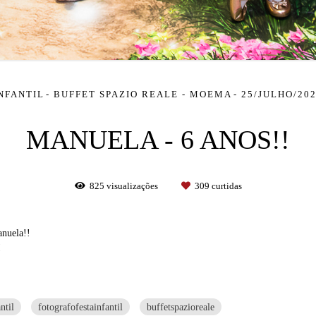
NFANTIL
BUFFET SPAZIO REALE - MOEMA
25/JULHO/20
MANUELA - 6 ANOS!!
825
visualizações
309
curtidas
anuela!!
!
ntil
fotografofestainfantil
buffetspazioreale