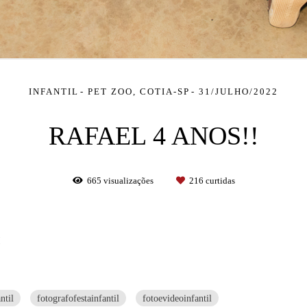
INFANTIL
PET ZOO, COTIA-SP
31/JULHO/2022
RAFAEL 4 ANOS!!
665
visualizações
216
curtidas
!
ntil
fotografofestainfantil
fotoevideoinfantil